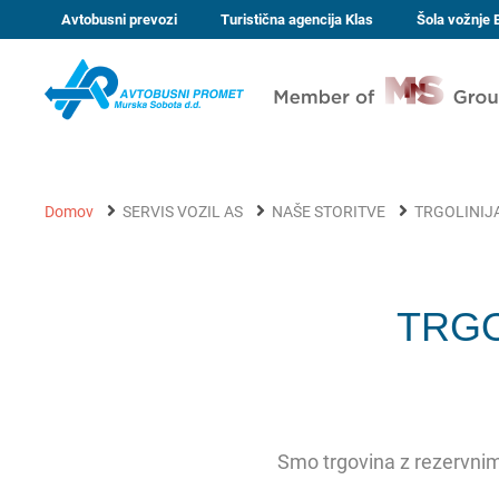
Avtobusni prevozi
Turistična agencija Klas
Šola vožnje
Domov
SERVIS VOZIL AS
NAŠE STORITVE
TRGOLINIJA
TRGOL
Smo trgovina z rezervnimi