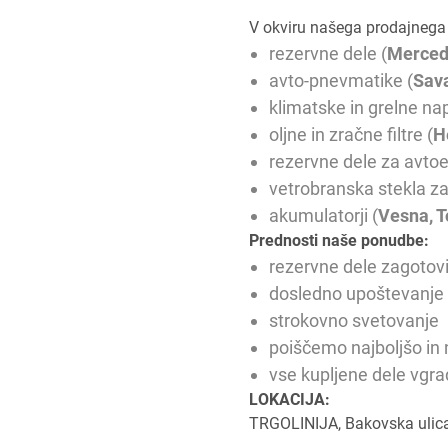
V okviru našega prodajneg
rezervne dele (
Merced
avto-pnevmatike (
Sav
klimatske in grelne nap
oljne in zračne filtre (
H
rezervne dele za avtoel
vetrobranska stekla za
akumulatorji (
Vesna, T
Prednosti naše ponudbe:
rezervne dele zagoto
dosledno upoštevanje 
strokovno svetovanje
poiščemo najboljšo in 
vse kupljene dele vgra
LOKACIJA:
TRGOLINIJA, Bakovska ulic