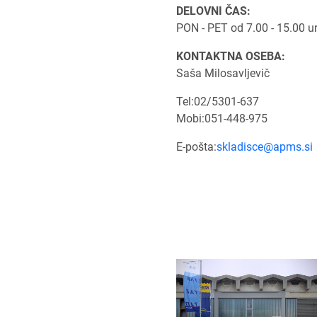
DELOVNI ČAS:
PON - PET od 7.00 - 15.00 u
KONTAKTNA OSEBA:
Saša Milosavljevič
Tel:02/5301-637
Mobi:051-448-975
E-pošta:
skladisce@apms.si