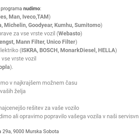
a programa
nudimo
:
es, Man, Iveco,TAM
)
a, Michelin, Goodyear, Kumhu, Sumitomo
)
rave za vse vrste vozil (
Webasto
)
engst, Mann Filter, Unico Filter
)
ektriko (
ISKRA, BOSCH, MonarkDiesel, HELLA
)
 vse vrste vozil
opla
).
vimo v najkrajšem možnem času
vaših želja
najcenejšo rešitev za vaše vozilo
dimo ali opravimo popravilo vašega vozila v naši servisvni
a 29a, 9000 Murska Sobota