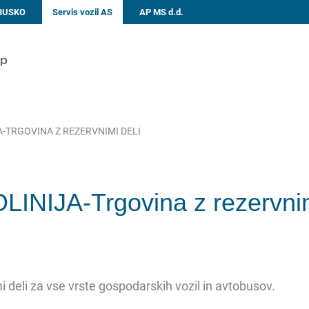
 BUSKO
Servis vozil AS
AP MS d.d.
-TRGOVINA Z REZERVNIMI DELI
INIJA-Trgovina z rezervnim
 deli za vse vrste gospodarskih vozil in avtobusov.