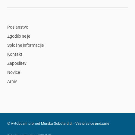
Poslanstvo
Zgodilo se je
Splošne informacije
Kontakt
Zaposlitev
Novice
Arhiv
© Avtobusni promet Murska Sobota d.d. - Vse pravice pridžane