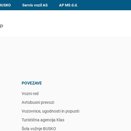
 BUSKO
Servis vozil AS
AP MS d.d.
POVEZAVE
Vozni red
Avtobusni prevozi
Vozovnice, ugodnosti in popusti
Turistična agencija Klas
Šola vožnje BUSKO