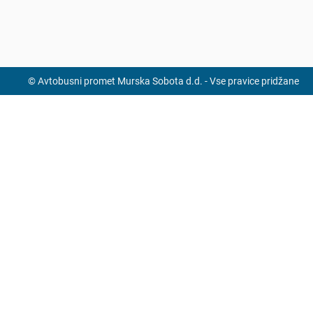
© Avtobusni promet Murska Sobota d.d. - Vse pravice pridžane