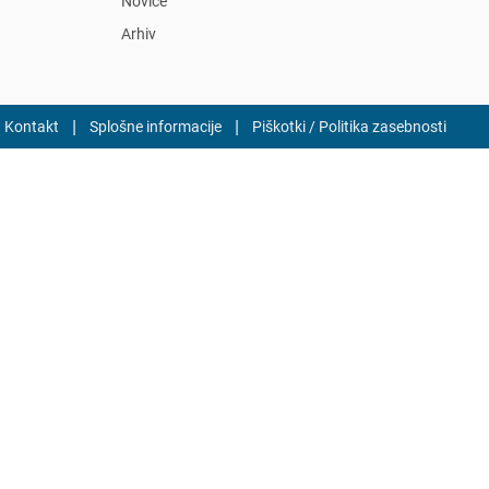
Novice
Arhiv
|
|
Kontakt
Splošne informacije
Piškotki / Politika zasebnosti